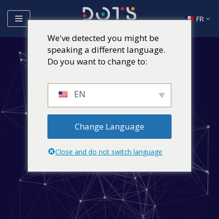
FR
Aller
We've detected you might be
au
speaking a different language.
contenu
Do you want to change to:
EN
Change Language
Close and do not switch language